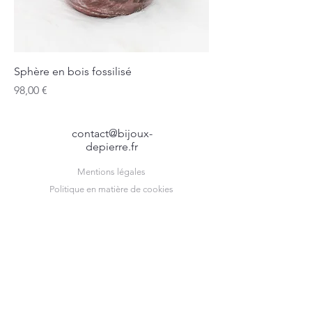
Sphère en bois fossilisé
Prix
98,00 €
contact@bijoux-
depierre.fr
Mentions légales
Politique en matière de cookies
Politique de confidentialité
Conditions d'utilisation
© 2024 par Atelier Depierre. Créé avec
Wix.com