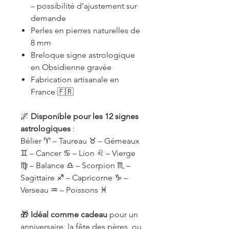
– possibilité d’ajustement sur
demande
Perles en pierres naturelles de
8 mm
Breloque signe astrologique
en Obsidienne gravée
Fabrication artisanale en
France 🇫🇷
🌌
Disponible pour les 12 signes
astrologiques
:
Bélier ♈ – Taureau ♉ – Gémeaux
♊ – Cancer ♋ – Lion ♌ – Vierge
♍ – Balance ♎ – Scorpion ♏ –
Sagittaire ♐ – Capricorne ♑ –
Verseau ♒ – Poissons ♓
🎁
Idéal comme cadeau
pour un
anniversaire, la fête des pères, ou