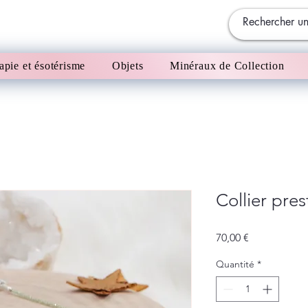
apie et ésotérisme
Objets
Minéraux de Collection
Collier pres
Prix
70,00 €
Quantité
*