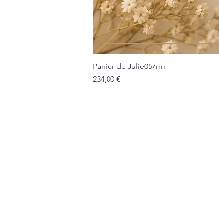
Panier de Julie057rm
Prix
234,00 €