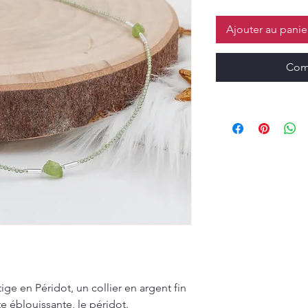
Ajouter au panie
Com
ige en Péridot, un collier en argent fin
te éblouissante, le péridot.