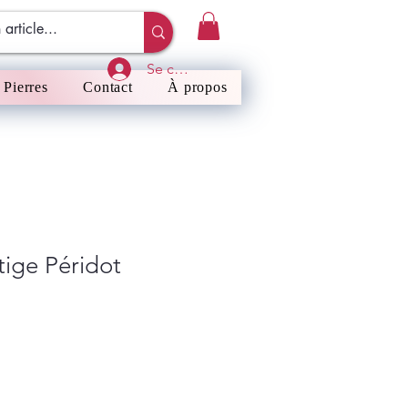
Se connecter
Pierres
Contact
À propos
tige Péridot