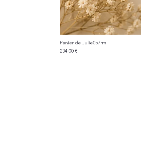
Panier de Julie057rm
Prix
234,00 €