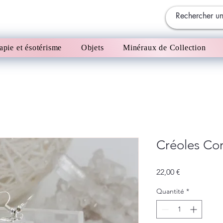
apie et ésotérisme
Objets
Minéraux de Collection
Créoles Cor
Prix
22,00 €
Quantité
*