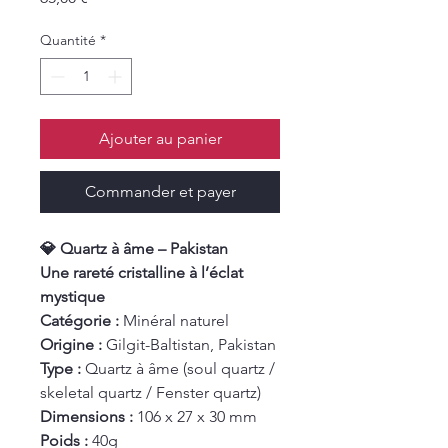
Quantité
*
Ajouter au panier
Commander et payer
💎 Quartz à âme – Pakistan
Une rareté cristalline à l’éclat
mystique
Catégorie :
Minéral naturel
Origine :
Gilgit-Baltistan, Pakistan
Type :
Quartz à âme (soul quartz /
skeletal quartz / Fenster quartz)
Dimensions :
106 x 27 x 30 mm
Poids :
40g