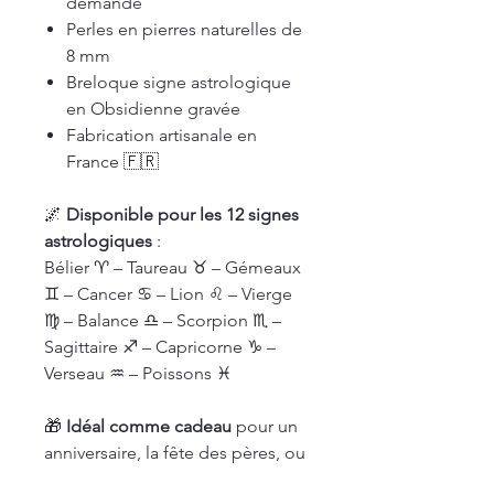
demande
Perles en pierres naturelles de
8 mm
Breloque signe astrologique
en Obsidienne gravée
Fabrication artisanale en
France 🇫🇷
🌌
Disponible pour les 12 signes
astrologiques
:
Bélier ♈ – Taureau ♉ – Gémeaux
♊ – Cancer ♋ – Lion ♌ – Vierge
♍ – Balance ♎ – Scorpion ♏ –
Sagittaire ♐ – Capricorne ♑ –
Verseau ♒ – Poissons ♓
🎁
Idéal comme cadeau
pour un
anniversaire, la fête des pères, ou
tout simplement pour soi-même