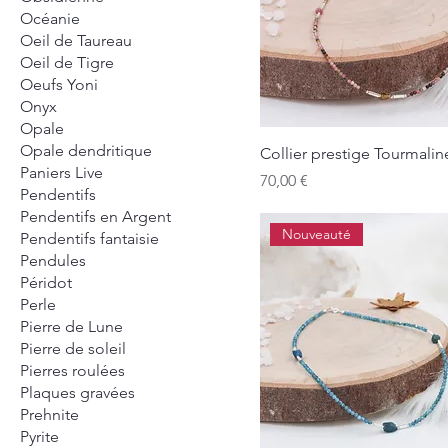
Océanie
Oeil de Taureau
Oeil de Tigre
Oeufs Yoni
Onyx
Opale
Opale dendritique
Collier prestige Tourmalin
Paniers Live
Prix
70,00 €
Pendentifs
Pendentifs en Argent
Nouveauté
Pendentifs fantaisie
Pendules
Péridot
Perle
Pierre de Lune
Pierre de soleil
Pierres roulées
Plaques gravées
Prehnite
Pyrite