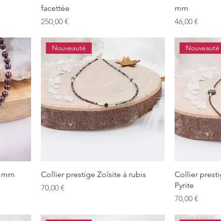
facettée
mm
Prix
Prix
250,00 €
46,00 €
Nouveauté
Nouveauté
 6 mm
Collier prestige Zoïsite à rubis
Collier prest
Pyrite
Prix
70,00 €
Prix
70,00 €