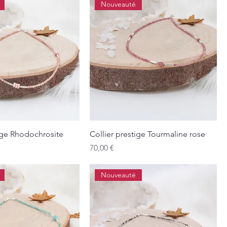
Nouveauté
tige Rhodochrosite
Collier prestige Tourmaline rose
Prix
70,00 €
Nouveauté