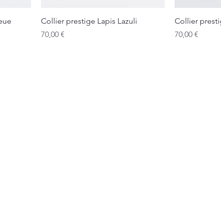
leue
Collier prestige Lapis Lazuli
Collier prest
Prix
Prix
70,00 €
70,00 €