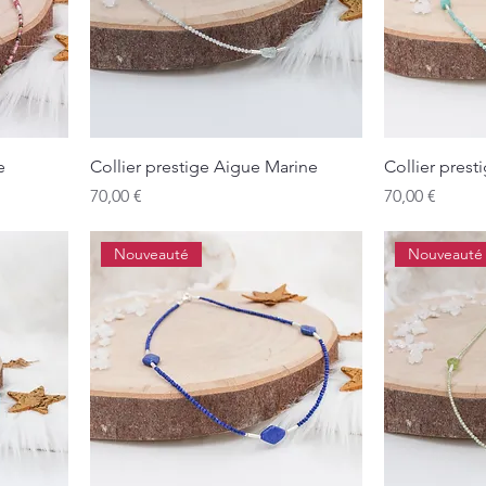
e
Collier prestige Aigue Marine
Collier pres
Prix
Prix
70,00 €
70,00 €
Nouveauté
Nouveauté