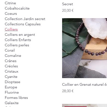
Citrine
Secret
Cobaltocalcite
Prix
20,00 €
Coeurs
Collection Jardin secret
Collections Capsules
Colliers
Colliers en argent
Colliers Enfants
Colliers perles
Corail
Cornaline
Crânes
Créoles
Cristaux
Cyanite
Dioptase
Collier en Grenat naturel
Europe
Prix
28,00 €
Fluorine
Formes libres
Galaxite