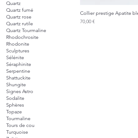
Quartz
Quartz fumé
Collier prestige Apatite b
Quartz rose
Prix
70,00 €
Quartz rutile
Quartz Tourmaline
Rhodochrosite
Rhodonite
Sculptures
Sélénite
Séraphinite
Serpentine
Shattuckite
Shungite
Signes Astro
Sodalite
Sphères
Topaze
Tourmaline
Tours de cou
Turquoise