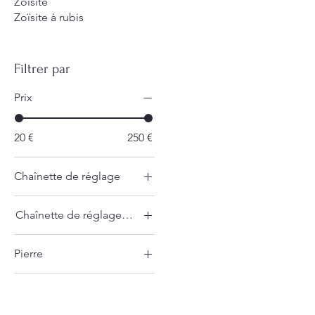
Zoïsite
Zoïsite à rubis
Filtrer par
Prix
20 €
250 €
Chaînette de réglage
Chaînette de réglage
Chaînette de réglage argent
Chaînette en argent
Pierre
Apatite bleue
Pierre de Lune