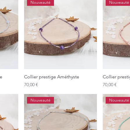
Nouveauté
Nouveauté
ne
Collier prestige Améthyste
Collier pres
Prix
Prix
70,00 €
70,00 €
Nouveauté
Nouveauté