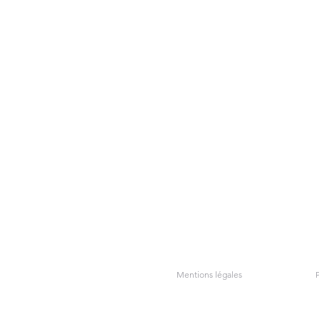
Quartz rose
Mentions légales
P