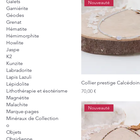
Galets
Nouveauté
Garniérite
Géodes
Grenat
Hématite
Hémimorphite
Howlite
Jaspe
K2
Kunzite
Labradorite
Lapis Lazuli
Collier prestige Calcédoi
Lépidolite
Lithothérapie et ésotérisme
Prix
70,00 €
Magnétite
Malachite
Nouveauté
Marque-pages
Minéraux de Collection
o
Objets
Obsidienne