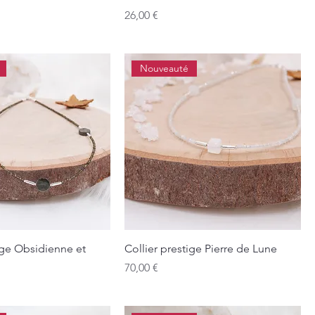
Prix
26,00 €
Nouveauté
ige Obsidienne et
Collier prestige Pierre de Lune
Prix
70,00 €