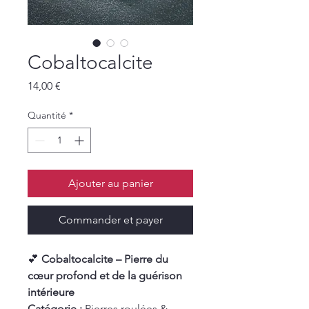
Cobaltocalcite
Prix
14,00 €
Quantité
*
Ajouter au panier
Commander et payer
💕
Cobaltocalcite – Pierre du
cœur profond et de la guérison
intérieure
Catégorie :
Pierres roulées &