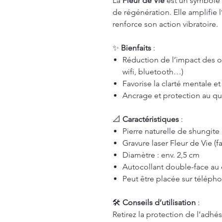
La
Fleur de Vie
est un symbole 
de régénération. Elle amplifie l
renforce son action vibratoire.
✨
Bienfaits
:
Réduction de l’impact des 
wifi, bluetooth…)
Favorise la clarté mentale et
Ancrage et protection au qu
📐
Caractéristiques
:
Pierre naturelle de shungite 
Gravure laser Fleur de Vie (fa
Diamètre : env. 2,5 cm
Autocollant double-face au d
Peut être placée sur télépho
🛠️
Conseils d’utilisation
:
Retirez la protection de l’adhési