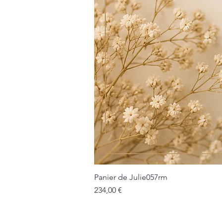
Panier de Julie057rm
Prix
234,00 €