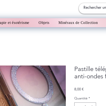
apie et ésotérisme
Objets
Minéraux de Collection
Pastille té
anti-ondes f
Prix
8,00 €
Quantité
*