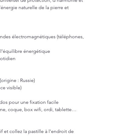
universel de protection, d’harmonie et
’énergie naturelle de la pierre et
ondes électromagnétiques (téléphones,
 l’équilibre énergétique
otidien
(origine : Russie)
ce visible)
os pour une fixation facile
ne, coque, box wifi, ordi, tablette…
f et collez la pastille à l’endroit de