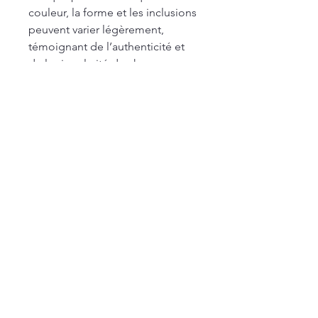
couleur, la forme et les inclusions
peuvent varier légèrement,
témoignant de l’authenticité et
de la singularité de chaque
pierre.
Articles similaires