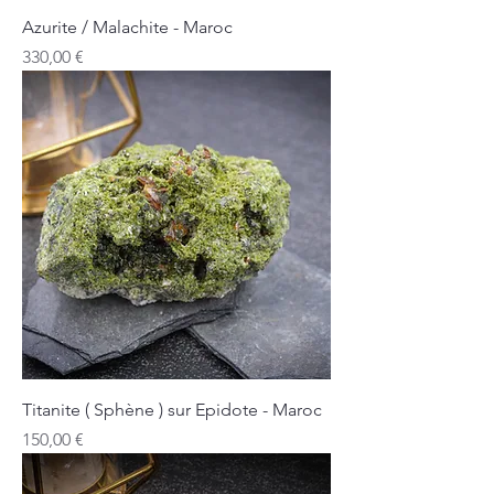
Azurite / Malachite - Maroc
Prix
330,00 €
Titanite ( Sphène ) sur Epidote - Maroc
Prix
150,00 €