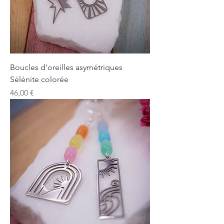
Boucles d'oreilles asymétriques
Sélénite colorée
Prix
46,00 €