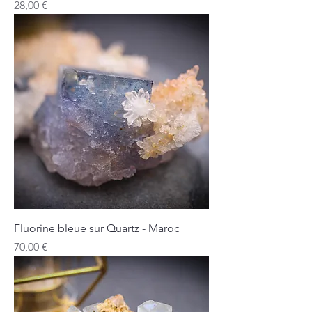
Prix
28,00 €
Fluorine bleue sur Quartz - Maroc
Prix
70,00 €