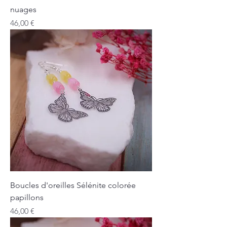
nuages
Prix
46,00 €
Boucles d'oreilles Sélénite colorée
papillons
Prix
46,00 €