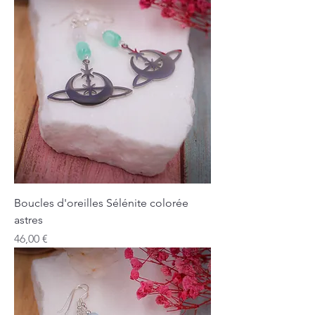
Boucles d'oreilles Sélénite colorée
astres
Prix
46,00 €