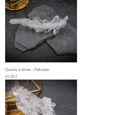
Quartz à âmes - Pakistan
Prix
65,00 €