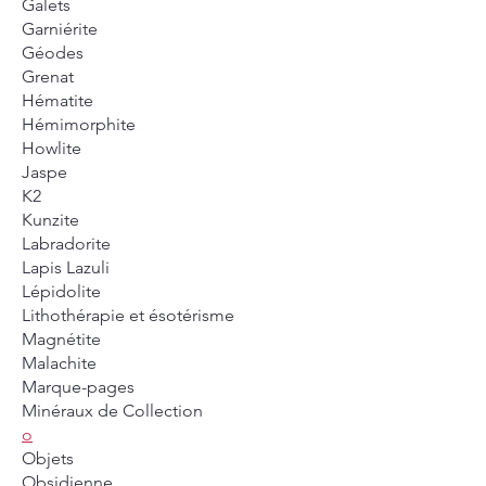
Galets
Garniérite
Géodes
Grenat
Hématite
Hémimorphite
Howlite
Jaspe
K2
Kunzite
Labradorite
Lapis Lazuli
Lépidolite
Lithothérapie et ésotérisme
Magnétite
Malachite
Marque-pages
Minéraux de Collection
o
Objets
Obsidienne