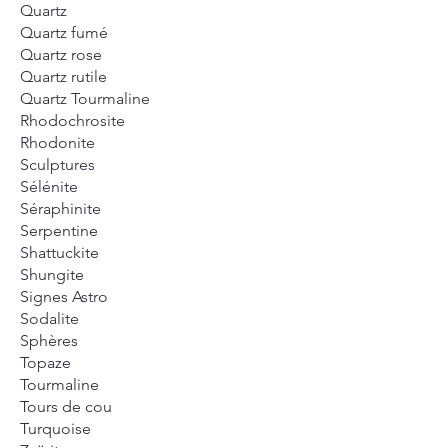
Quartz
Quartz fumé
Quartz rose
Quartz rutile
Quartz Tourmaline
Rhodochrosite
Rhodonite
Sculptures
Sélénite
Séraphinite
Serpentine
Shattuckite
Shungite
Signes Astro
Sodalite
Sphères
Topaze
Tourmaline
Tours de cou
Turquoise