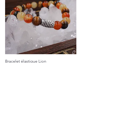
Bracelet élastique Lion
Prix
26,00 €
Nouveauté