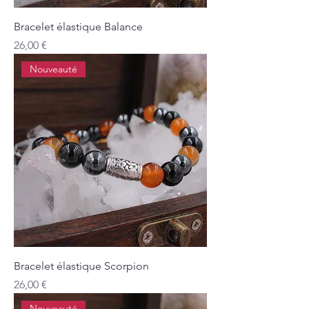
Bracelet élastique Balance
Prix
26,00 €
Nouveauté
Bracelet élastique Scorpion
Prix
26,00 €
Nouveauté