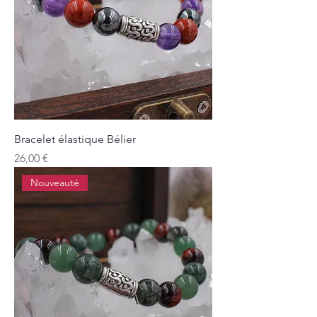
Bracelet élastique Bélier
Prix
26,00 €
Nouveauté